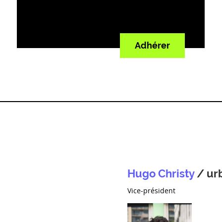
Aurore Rapin
Camille Hedin
Adhérer
Cléo Mieulet
Damien Racle
denis Verron
Dominique Alba
Emmanuelle Goyer-Pétrin
Jean Sebastien Milesi
Hugo Christy
/ urb
Laure Hannecart
Vice-président
Louis Hénaux
Luc Boscaro