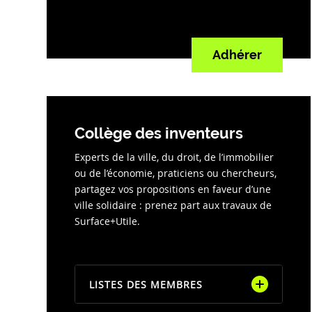
Federation Envie
Adhérer
Fondation pour le logement des
défavorisés
Géolink
Collège des inventeurs
Impact France
Experts de la ville, du droit, de l’immobilier
KAWAA
ou de l’économie, praticiens ou chercheurs,
partagez vos propositions en faveur d’une
L’Hermitage
ville solidaire : prenez part aux travaux de
Lieux Communs Nantes
Surface+Utile.
make ici
Reseau des ressourceries et
LISTES DES MEMBRES
recycleries